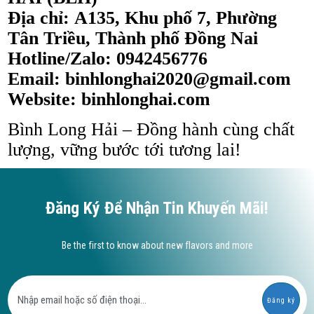
Địa chỉ:
A135, Khu phố 7, Phường
Tân Triều, Thành phố Đồng Nai
Hotline/Zalo: 0942456776
Email: binhlonghai2020@gmail.com
Website:
binhlonghai.com
Bình Long Hải – Đồng hành cùng chất
lượng, vững bước tới tương lai!
Đăng Ký Để Nhận Tin Khuyến Mãi!
Be the first to know about new flavors and more
Đăng ký