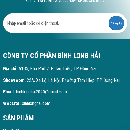
Be the first to know about new flavors and more
Đăng ký
CÔNG TY CỔ PHẦN BÌNH LONG HẢI
Địa chỉ:
A135, Khu Phố 7, P. Tân Triều, TP Đồng Nai
Showroom:
22A, Xa Lộ Hà Nội, Phường Tam Hiệp, TP Đồng Nai
Email:
binhlonghai2020@gmail.com
Website:
binhlonghai.com
SẢN PHẨM