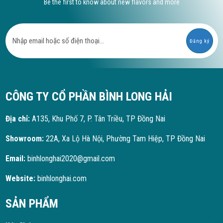
Be the first to know about new flavors and more
Đăng ký
CÔNG TY CỔ PHẦN BÌNH LONG HẢI
Địa chỉ:
A135, Khu Phố 7, P. Tân Triều, TP Đồng Nai
Showroom:
22A, Xa Lộ Hà Nội, Phường Tam Hiệp, TP Đồng Nai
Email:
binhlonghai2020@gmail.com
Website:
binhlonghai.com
SẢN PHẨM