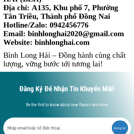
Địa chỉ:
A135, Khu phố 7, Phường
Tân Triều, Thành phố Đồng Nai
Hotline/Zalo: 0942456776
Email: binhlonghai2020@gmail.com
Website:
binhlonghai.com
Bình Long Hải – Đồng hành cùng chất
lượng, vững bước tới tương lai!
Đăng Ký Để Nhận Tin Khuyến Mãi!
Be the first to know about new flavors and more
Đăng ký