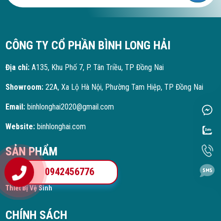
CÔNG TY CỔ PHẦN BÌNH LONG HẢI
Địa chỉ:
A135, Khu Phố 7, P. Tân Triều, TP Đồng Nai
Showroom:
22A, Xa Lộ Hà Nội, Phường Tam Hiệp, TP Đồng Nai
Email:
binhlonghai2020@gmail.com
Website:
binhlonghai.com
SẢN PHẨM
0942456776
Hóa Chất
Thiết Bị Vệ Sinh
CHÍNH SÁCH