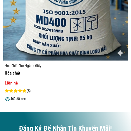
t Cho Ngành Giấy
Hóa Chấ
ất
Hóa ch
ệ
Liên h
(5)
 đã xem
388 
Đăng Ký Để Nhận Tin Khuyến Mãi!