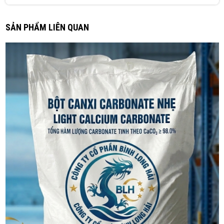
Lần nào đặt cũng giao đúng hẹn, chưa bao giờ trễ.
SẢN PHẨM LIÊN QUAN
Thanh Tâm
TT
(Đánh giá 3 tháng trước)
Từ đóng gói, giao hàng đến chất lượng đều đáng khen.