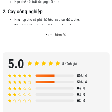
Hạn chế nứt trái và rụng trái non.
2. Cây công nghiệp
Phù hợp cho cà phê, hồ tiêu, cao su, điều, chè...
Tăng tỷ lệ đậu trái và chất lượng nông sản.
Nâng cao khả năng chịu hạn.
Xem thêm
3. Rau màu
Kích thích sinh trưởng.
Tăng năng suất và chất lượng.
5.0
Kéo dài thời gian bảo quản sau thu hoạch.
8 đánh giá
4. Lúa và cây lương thực
50%
| 4
Làm cứng thân cây.
50%
| 4
Hạn chế đổ ngã.
0%
| 0
Tăng tỷ lệ hạt chắc.
0%
| 0
0%
| 0
5. Nguyên liệu sản xuất phân bón
Dùng để phối trộn các công thức phân bón NPK.