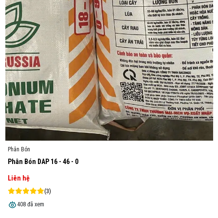
Thịnh Nguyễn
TN
(Đánh giá 2 tháng trước)
Sỉ ở đây mình nghĩ chắc rẻ nhất rồi, còn bao quay đầu cho khách ít
kinh nghiệm nữa
Thanh Bình
TB
(Đánh giá 2 tháng trước)
Dùng lâu dài vẫn thấy tốt, không bị xuống cấp.
Phân Bón
KALI Bột Canada
Liên hệ
(8)
403 đã xem