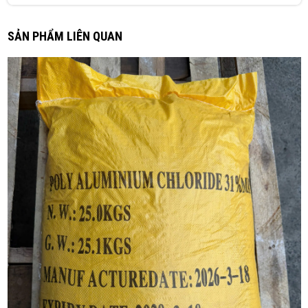
Dịch vụ vận chuyển chuyên nghiệp, shipper lịch sự.
SẢN PHẨM LIÊN QUAN
Thành Công
TC
(Đánh giá 2 tháng trước)
Mua nhiều nơi rồi mà đây là nơi khiến mình hài lòng nhất.
Nguyễn
N
(Đánh giá 2 tháng trước)
Mình hỏi hơi nhiều mà vẫn trả lời rất nhẹ nhàng.
Ngọc Diệp
ND
(Đánh giá 2 tháng trước)