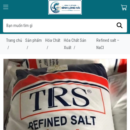
Trang chủ
Sản phẩm
Hóa Chất
Hóa Chất Sản
Refined salt –
/
/
/
Xuất
/
NaCl