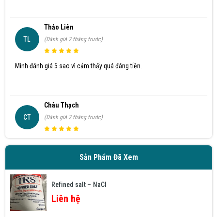
Thảo Liên
TL
(Đánh giá 2 tháng trước)
Mình đánh giá 5 sao vì cảm thấy quá đáng tiền.
Châu Thạch
CT
(Đánh giá 2 tháng trước)
Đổi lần 2 do mình chọn nhầm size mà shop giải quyết nhanh gọn lẹ
Sản Phẩm Đã Xem
Tuấn Anh
Refined salt – NaCl
TA
(Đánh giá 2 tháng trước)
Liên hệ