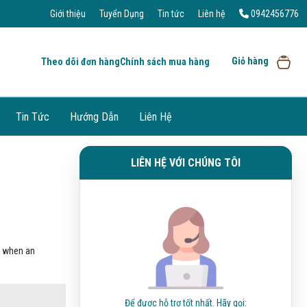
Giới thiệu
Tuyển Dụng
Tin tức
Liên hệ
0942456776
Giỏ hàng
Theo dõi đơn hàng
Chính sách mua hàng
Tin Tức
Hướng Dẫn
Liên Hệ
LIÊN HỆ VỚI CHÚNG TÔI
, when an
Để được hỗ trợ tốt nhất. Hãy gọi: