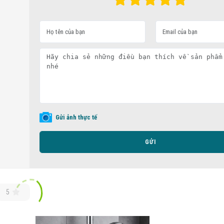
Gửi ảnh thực tế
GỬI
5