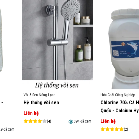
Vòi & Sen Nóng Lạnh
Hóa Chất Công Nghiệp
 -
Hệ thống vòi sen
Chlorine 70% Cá 
Quốc - Calcium Hy
Liên hệ
Liên hệ
(4)
394 đã xem
(2)
29 đã xem