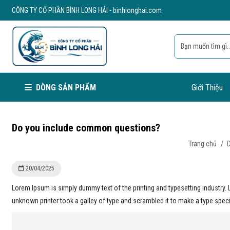
CÔNG TY CỔ PHẦN BÌNH LONG HẢI - binhlonghai.com
DÒNG SẢN PHẨM
Giới Thiệu
Do you include common questions?
Trang chủ
/
20/04/2025
Lorem Ipsum is simply dummy text of the printing and typesetting industry
unknown printer took a galley of type and scrambled it to make a type spe