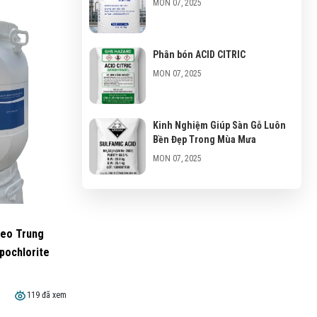
MON 07, 2025
Phân bón ACID CITRIC
MON 07, 2025
Kinh Nghiệm Giúp Sàn Gỗ Luôn
Bền Đẹp Trong Mùa Mưa
MON 07, 2025
What are some random
questions to ask?
Hóa Chất Cho Ngành Giấy
Xi Mạ
SUN 04, 2025
Heo Trung
Hóa chất
Sodium sil
pochlorite
99%
Liên hệ
Do you include common
Liên hệ
(5)
449 đã xem
questions?
119 đã xem
SUN 04, 2025