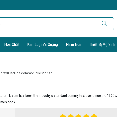
Hóa Chất
Kim Loại Và Quặng
Phân Bón
Thiết Bị Vệ Sinh
Do you include common questions?
. Lorem Ipsum has been the industry's standard dummy text ever since the 1500s
cimen book.