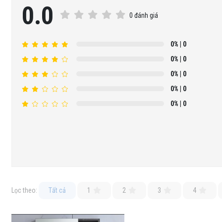
0.0
0 đánh giá
0%
| 0
0%
| 0
0%
| 0
0%
| 0
0%
| 0
Lọc theo:
Tất cả
1
2
3
4