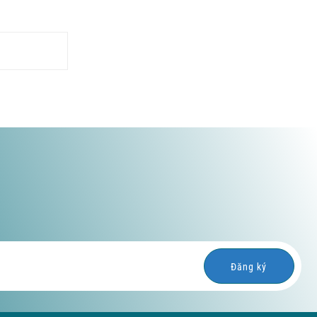
Can I use this for 21 questions?
SUN 04, 2025
Are these questions for girls or
for boys?
SUN 04, 2025
What is the next skill that you'd
like to learn really well?
SUN 04, 2025
How would you describe
someone who is wealthy?
Đăng ký
SUN 04, 2025