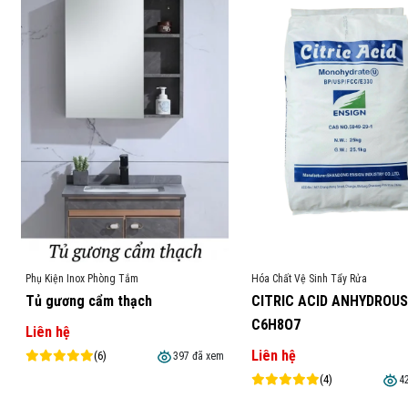
Phụ Kiện Inox Phòng Tắm
Hóa Chất Vệ Sinh Tẩy Rửa
Tủ gương cẩm thạch
CITRIC ACID ANHYDROUS
C6H8O7
Liên hệ
Liên hệ
(6)
397 đã xem
(4)
4